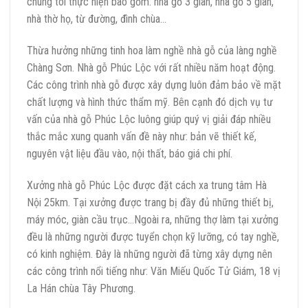
chúng tôi thực hiện bao gồm: nhà gỗ 3 gian, nhà gỗ 5 gian,
nhà thờ họ, từ đường, đình chùa…
Thừa hưởng những tinh hoa làm nghề nhà gỗ của làng nghề
Chàng Sơn. Nhà gỗ Phúc Lộc với rất nhiều năm hoạt động.
Các công trình nhà gỗ được xây dựng luôn đảm bảo về mặt
chất lượng và hình thức thẩm mỹ. Bên cạnh đó dịch vụ tư
vấn của nhà gỗ Phúc Lộc luông giúp quý vị giải đáp nhiều
thắc mắc xung quanh vấn đề này như: bản vẽ thiết kế,
nguyên vật liệu đầu vào, nội thất, báo giá chi phí.
Xưởng nhà gỗ Phúc Lộc được đặt cách xa trung tâm Hà
Nội 25km. Tại xưởng được trang bị đầy đủ những thiết bị,
máy móc, giàn cầu trục…Ngoài ra, những thợ làm tại xưởng
đều là những người được tuyển chọn kỹ lưỡng, có tay nghề,
có kinh nghiệm. Đây là những người đã từng xây dựng nên
các công trình nổi tiếng như: Văn Miếu Quốc Tử Giám, 18 vị
La Hán chùa Tây Phương.