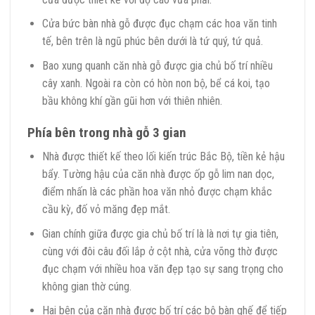
Cửa bức bàn nhà gỗ được đục chạm các hoa văn tinh
tế, bên trên là ngũ phúc bên dưới là tứ quý, tứ quả.
Bao xung quanh căn nhà gỗ được gia chủ bố trí nhiều
cây xanh. Ngoài ra còn có hòn non bộ, bể cá koi, tạo
bầu không khí gần gũi hơn với thiên nhiên.
Phía bên trong nhà gỗ 3 gian
Nhà được thiết kế theo lối kiến trúc Bắc Bộ, tiền kẻ hậu
bẩy. Tường hậu của căn nhà được ốp gỗ lim nan dọc,
điểm nhấn là các phần hoa văn nhỏ được chạm khắc
cầu kỳ, đố vỏ măng đẹp mắt.
Gian chính giữa được gia chủ bố trí là là nơi tự gia tiên,
cùng với đôi câu đối lắp ở cột nhà, cửa võng thờ được
đục chạm với nhiều hoa văn đẹp tạo sự sang trọng cho
không gian thờ cúng.
Hai bên của căn nhà được bố trí các bộ bàn ghế để tiếp