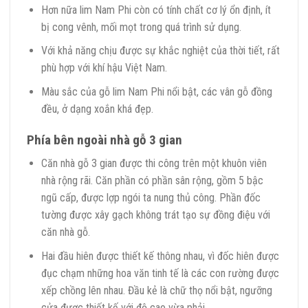
Hơn nữa lim Nam Phi còn có tính chất cơ lý ổn định, ít
bị cong vênh, mối mọt trong quá trình sử dụng.
Với khả năng chịu được sự khắc nghiệt của thời tiết, rất
phù hợp với khí hậu Việt Nam.
Màu sắc của gỗ lim Nam Phi nổi bật, các vân gỗ đồng
đều, ở dạng xoắn khá đẹp.
Phía bên ngoài nhà gỗ 3 gian
Căn nhà gỗ 3 gian được thi công trên một khuôn viên
nhà rộng rãi. Căn phần có phần sân rộng, gồm 5 bậc
ngũ cấp, được lợp ngói ta nung thủ công. Phần đốc
tường được xây gạch không trát tạo sự đồng điệu với
căn nhà gỗ.
Hai đầu hiên được thiết kế thông nhau, vì đốc hiên được
đục chạm những hoa văn tinh tế là các con rường được
xếp chồng lên nhau. Đầu kẻ là chữ thọ nổi bật, ngưỡng
cửa được thiết kế với độ cao vừa phải.